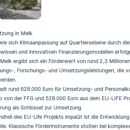
etzung in Melk
 wie sich Klima­anpassung auf Quartiersebene durch di
h­wissen und innovativen Finanzierungs­modellen erfol
t Melk ergibt sich ein Förderwert von rund 2,3 Millionen
anungs-, Forschungs- und Umsetzungs­leistungen, die v
werden.
Stadt rund 628.000 Euro für Umsetzung- und Personalk
o von der FFG und 528.000 Euro aus dem EU-LIFE P
erung als Schlüssel zur Umsetzung
ndteil des EU-Life Projekts impaQt ist die Entwicklung
lle. Klassische Förderinstrumente stoßen bei komplex