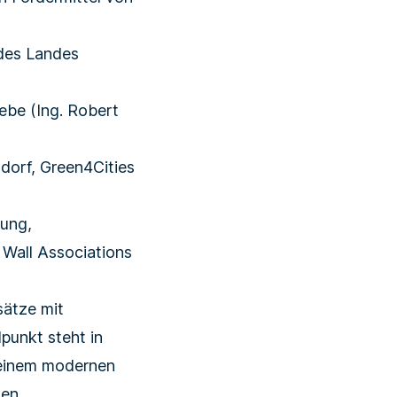
des Landes
ebe (Ing. Robert
dorf, Green4Cities
lung,
Wall Associations
sätze mit
punkt steht in
 einem modernen
hen,