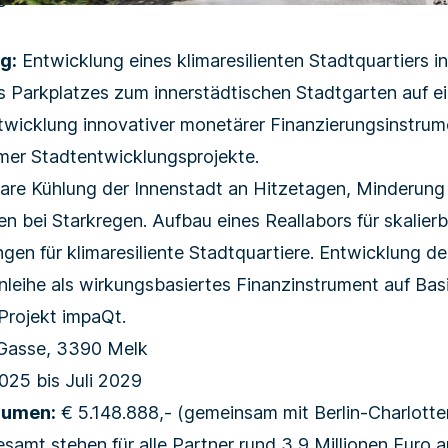
g:
Entwicklung eines klimaresilienten Stadtquartiers i
 Parkplatzes zum innerstädtischen Stadtgarten auf ei
ntwicklung innovativer monetärer Finanzierungsinstrum
er Stadtentwicklungsprojekte.
re Kühlung der Innenstadt an Hitzetagen, Minderung
n bei Starkregen. Aufbau eines Reallabors für skalier
en für klima­resiliente Stadtquartiere. Entwicklung d
leihe als wirkungsbasiertes Finanzinstrument auf Bas
Projekt impaQt.
Gasse, 3390 Melk
25 bis Juli 2029
lumen:
€ 5.148.888,- (gemeinsam mit Berlin-Charlotte
esamt stehen für alle Partner rund 3,9 Millionen Euro 