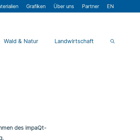
terialien
Grafiken
Über uns
Partner
EN
Wald & Natur
Landwirtschaft
ahmen des impaQt-
ng.