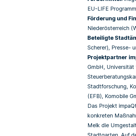
EU-LIFE Programm 
Förderung und Fi
Niederösterreich (
Beteiligte Stadtä
Scherer), Presse- u
Projektpartner
im
GmbH, Universität
Steuerberatungskan
Stadtforschung, Ko
(EFB), Komobile G
Das Projekt impaQt
konkreten Maßnahme
Melk die Umgestal
Stadtgarten. Auf d