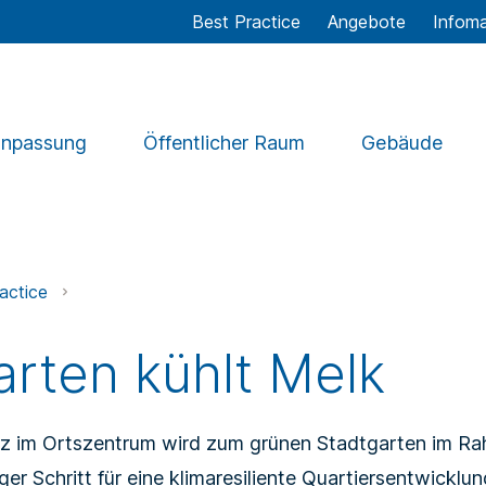
Best Practice
Angebote
Infoma
anpassung
Öffentlicher Raum
Gebäude
actice
arten kühlt Melk
atz im Ortszentrum wird zum grünen Stadtgarten im R
iger Schritt für eine klimaresiliente Quartiersentwicklu