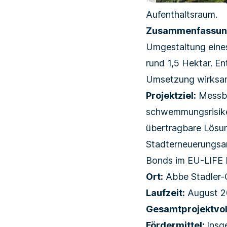
Aufenthaltsraum.
Zusammenfassun
Umgestaltung eines
rund 1,5 Hektar. E
Umsetzung wirksam
Projektziel:
Messba
schwemm­ungs­risike
übertragbare Lösung
Stadterneuerungsan
Bonds im EU-LIFE 
Ort:
Abbe Stadler-
Laufzeit:
August 20
Gesamtprojektvo
Fördermittel:
Insg