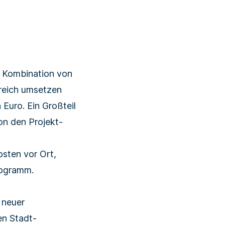
e Kombination von
greich umsetzen
 Euro. Ein Großteil
on den Projekt­
osten vor Ort,
rogramm.
 neuer
en Stadt­