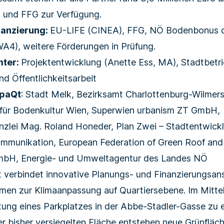
und FFG zur Verfügung.
nanzierung:
EU-LIFE (CINEA), FFG, NÖ Bodenbonus 
WA4), weitere Förderungen in Prüfung.
mter:
Projektentwicklung (Anette Ess, MA), Stadtbetri
nd Öffentlichkeitsarbeit
paQt
: Stadt Melk, Bezirksamt Charlottenburg-Wilmers
 für Bodenkultur Wien, Superwien urbanism ZT GmbH,
zlei Mag. Roland Honeder, Plan Zwei – Stadtentwick
mmunikation, European Federation of Green Roof and 
mbH, Energie- und Umweltagentur des Landes NÖ
 verbindet innovative Planungs- und Finanzierungsan
n zur Klimaanpassung auf Quartiersebene. Im Mittel
tung eines Parkplatzes in der Abbe-Stadler-Gasse zu
er bisher versiegelten Fläche entstehen neue Grünfläc