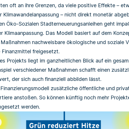
ten oft an ihre Grenzen, da viele positive Effekte – e
er Klima­wandel­anpassung – nicht direkt monetär abgeb
en Öko-Sozialen Stadterneuerungsanleihen geht impa
er Klimaanpassung. Das Modell basiert auf dem Konze
ie Maßnahmen nachweisbare ökologische und soziale 
Finanzmittel freigesetzt.
s Projekts liegt im ganzheitlichen Blick auf ein gesam
spiel verschiedener Maßnahmen schafft einen zusätzl
rt, der sich auch finanziell abbilden lässt.
s Finanzierungsmodell zusätzliche öffentliche und privat
artiere anstoßen. So können künftig noch mehr Projekt
gesetzt werden.