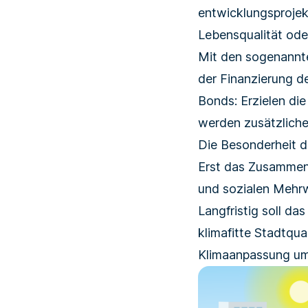
entwicklungs­projek
Lebens­qualität od
Mit den sogenannt
der Finanzierung d
Bonds: Erzielen d
werden zusätzliche 
Die Besonderheit de
Erst das Zusammen
und sozialen Mehrwe
Langfristig soll da
klimafitte Stadtqu
Klimaanpassung um