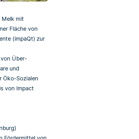
n Melk mit
ner Fläche von
ente (impaQt) zur
 von Über­
bare und
er Öko-Sozialen
is von Impact
nburg)
an Fördermittel von