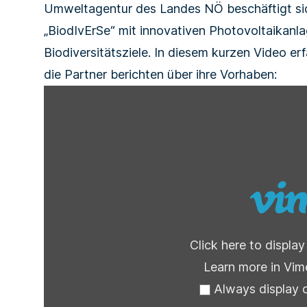
Umweltagentur des Landes NÖ beschäftigt s
„
BiodIvErSe
“ mit innovativen Photovoltaikanl
Biodiversitätsziele. In diesem kurzen Video er
die Partner berichten über ihre Vorhaben:
Display
"BiodIvErSe-
IZES_V2"
from
Vimeo
Click here to displa
Learn more in
Vime
Always display 