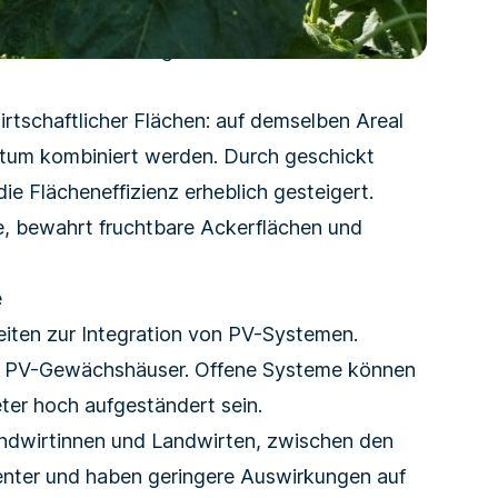
he Zeilen und sorgen für mehr
rtschaftlicher Flächen: auf demselben Areal
tum kombiniert werden. Durch geschickt
die Flächeneffizienz erheblich gesteigert.
e, bewahrt fruchtbare Ackerflächen und
e
keiten zur Integration von PV-Systemen.
e PV-Gewächshäuser. Offene Systeme können
er hoch aufgeständert sein.
ndwirtinnen und Landwirten, zwischen den
ienter und haben geringere Auswirkungen auf