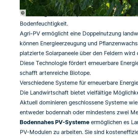
©
Die beweglichen Solarpanele beschatten manc
Bodenfeuchtigkeit.
Agri-PV ermöglicht eine Doppelnutzung landwi
können Energie­erzeug­ung und Pflanzenwachs
platzierte Solarpaneele über den Feldern wird 
Diese Technologie fördert erneuerbare Energi
schafft artenreiche Biotope.
Verschiedene Systeme für erneuerbare Energi
Die Landwirtschaft bietet vielfältige Möglich
Aktuell dominieren geschlossene Systeme wi
entweder bodennah oder mindestens zwei Met
Bodennahes PV-Systeme
ermöglichen es La
PV-Modulen zu arbeiten. Sie sind kosteneffiz