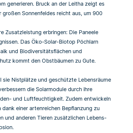
 generieren. Bruck an der Leitha zeigt es
ar großen
Sonnenfeldes
reicht aus, um 900
 Zusatz­leistung erbringen: Die Paneele
ignissen. Das
Öko-Solar-Biotop Pöchlarn
taik und Biodiversitätsflächen und
eschutz kommt den Obstbäumen zu Gute.
l sie Nist­plätze und geschützte Lebens­räume
g verbessern die Solarmodule durch ihre
den- und Luftfeuchtigkeit. Zudem entwickeln
n dank einer artenreichen Bepflanzung zu
ten und anderen Tieren zusätzlichen Lebens­
osion.