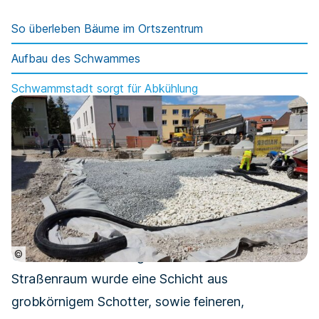
So überleben Bäume im Ortszentrum
Aufbau des Schwammes
Schwammstadt sorgt für Abkühlung
©
Unterhalb der befestigten Oberflächen im
Straßenraum wurde eine Schicht aus
grobkörnigem Schotter, sowie feineren,