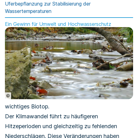
Uferbepflanzung zur Stabilisierung der
Wassertemperaturen
Ein Gewinn für Umwelt und Hochwasserschutz
©
Renaturierte Fluss- und Bachläufe sind ein
wichtiges Biotop.
Der Klimawandel führt zu häufigeren
Hitzeperioden und gleichzeitig zu fehlenden
Niederschlägen. Diese Veränderungen haben