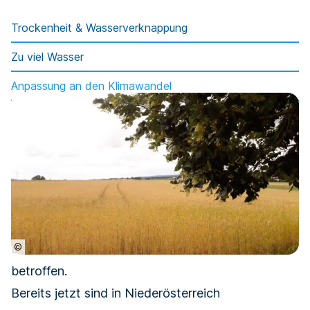
Trockenheit & Wasserverknappung
Zu viel Wasser
Anpassung an den Klimawandel
©
Die Landwirtschaft ist stark vom Klimawandel
betroffen.
Bereits jetzt sind in Niederösterreich