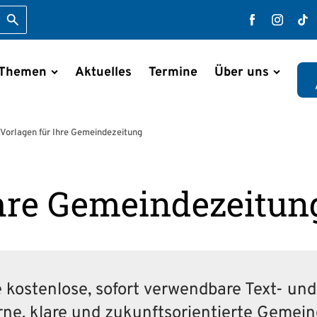
Suche starten
Faceboo
Inst
T
 Themen
Aktuelles
Termine
Über uns
en
Vorlagen für Ihre Gemeindezeitung
Ihre Gemeindezeitun
e kostenlose, sofort verwendbare Text- un
rne, klare und zukunftsorientierte Geme