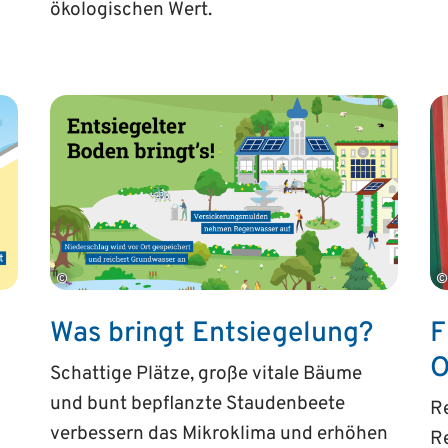
ökologischen Wert.
©
©
Was bringt Entsiegelung?
F
O
Schattige Plätze, große vitale Bäume
und bunt bepflanzte Staudenbeete
Re
verbessern das Mikroklima und erhöhen
Re