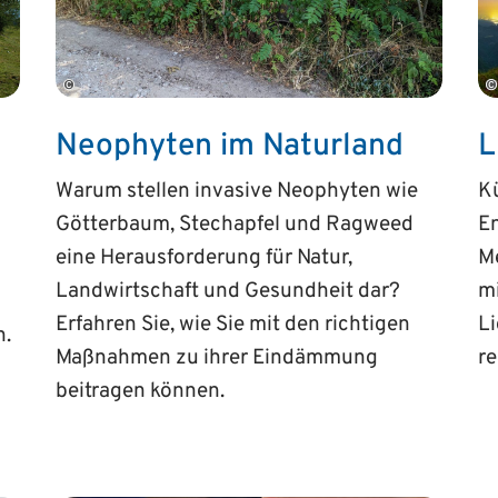
©
©
Neophyten im Naturland
L
Warum stellen invasive Neophyten wie
Kü
Götterbaum, Stechapfel und Ragweed
En
eine Herausforderung für Natur,
Me
Landwirtschaft und Gesundheit dar?
m
Erfahren Sie, wie Sie mit den richtigen
L
n.
Maßnahmen zu ihrer Eindämmung
r
beitragen können.