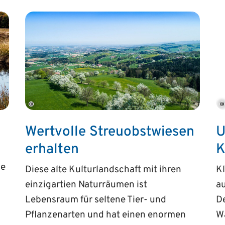
©
©
Wertvolle Streu­obst­wiesen
U
erhalten
K
ne
Diese alte Kulturlandschaft mit ihren
K
einzigartien Naturräumen ist
au
Lebensraum für seltene Tier- und
De
Pflanzenarten und hat einen enormen
Wä