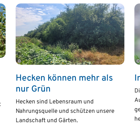
©
©
Hecken können mehr als
I
nur Grün
Di
Au
Hecken sind Lebensraum und
t
ge
Nahrungsquelle und schützen unsere
he
Landschaft und Gärten.