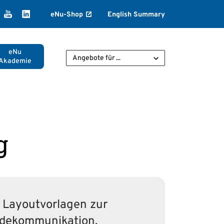
k
agram
ikTok
YouTube
LinkedIn
eNu-Shop
English Summary
eNu
Angebote für ...
Akademie
g
d Layoutvorlagen zur
indekommunikation.